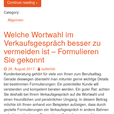
on Wütende Kunden und Konflikte – Wie verhalte 
Continue reading
»
Category:
Allgemein
Welche Wortwahl im
Verkaufsgespräch besser zu
vermeiden ist – Formulieren
Sie gekonnt
Date:
Author:
28. August 2017
suitertvb
Kundenberatung gehört für viele von Ihnen zum Berufsalltag.
Gerade deswegen übersieht man mitunter gerne wichtige Details
bei bestimmten Formulierungen: Ein potentieller Kunde will
verstanden und kompetent beraten werden. Ein guter Rat: achten
Sie deshalb bei Ihrem Verkaufsgespräch auf die Wortwahl und
einen freundlichen und persönlichen Umgang. In diesem Beitrag
möchte ich Ihnen anhand von Beispielen aufzeigen, dass durch
gezielte Formulierungen ein Verkaufsgespräch in andere Bahnen