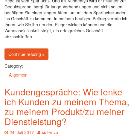
Rede ist vom Sparfuchs. Und als Kundentyp wird er mitunter zur
Geduldsprobe, sorgt für lange Verhandlungen und nicht selten
benötigen Sie einen langen Atem, um mit dem Sparfuchskunden
ins Geschäft zu kommen. In meinem heutigen Beitrag verrate ich
Ihnen, wie Sie ihn um den Finger wickeln können und die
Wahrscheinlichkeit steigt, ein erfolgreiches Geschäft
abzuschließen.
on Kundentypen: Der Sparfuchs
Continue reading
»
Category:
Allgemein
Kundengespräche: Wie lenke
ich Kunden zu meinem Thema,
zu meinem Produkt/zu meiner
Dienstleistung?
Date:
Author:
24. Juli 2017
suitertvb