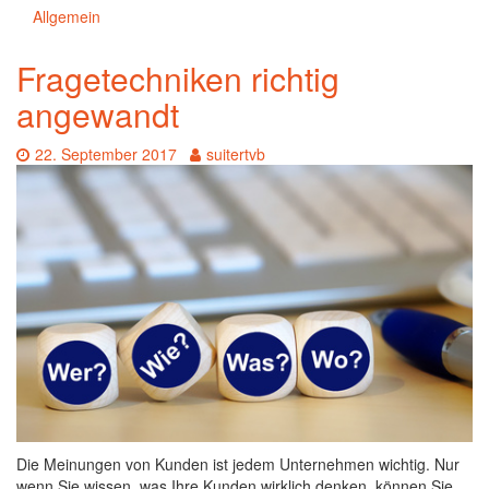
Allgemein
Fragetechniken richtig
angewandt
Date:
Author:
22. September 2017
suitertvb
Die Meinungen von Kunden ist jedem Unternehmen wichtig. Nur
wenn Sie wissen, was Ihre Kunden wirklich denken, können Sie