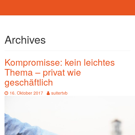
Toggle
navigation
Skip
to
Archives
main
content
Kompromisse: kein leichtes
Thema – privat wie
geschäftlich
Date:
Author:
16. Oktober 2017
suitertvb