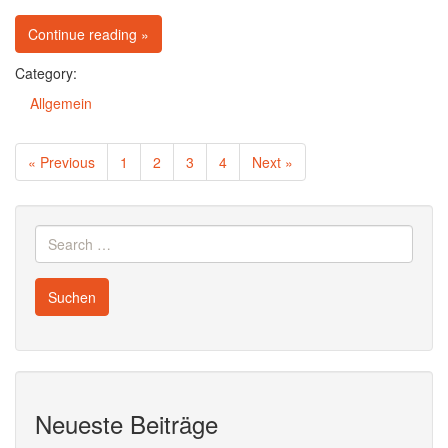
on Kundengespräche: Wie lenke ich Kunden zu 
Continue reading
»
Category:
Allgemein
Posts
navigation
« Previous
1
2
3
4
Next »
Search
for:
Neueste Beiträge