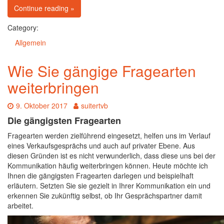
on Kompromisse: kein leichtes Thema – privat wi
Continue reading
»
Category:
Allgemein
Wie Sie gängige Fragearten
weiterbringen
Date:
Author:
9. Oktober 2017
suitertvb
Die gängigsten Fragearten
Fragearten werden zielführend eingesetzt, helfen uns im Verlauf
eines Verkaufsgesprächs und auch auf privater Ebene. Aus
diesen Gründen ist es nicht verwunderlich, dass diese uns bei der
Kommunikation häufig weiterbringen können. Heute möchte ich
Ihnen die gängigsten Fragearten darlegen und beispielhaft
erläutern. Setzten Sie sie gezielt in Ihrer Kommunikation ein und
erkennen Sie zukünftig selbst, ob Ihr Gesprächspartner damit
arbeitet.