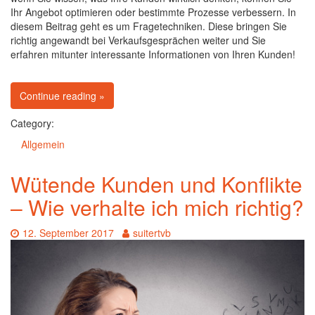
Ihr Angebot optimieren oder bestimmte Prozesse verbessern. In
diesem Beitrag geht es um Fragetechniken. Diese bringen Sie
richtig angewandt bei Verkaufsgesprächen weiter und Sie
erfahren mitunter interessante Informationen von Ihren Kunden!
on Fragetechniken richtig angewandt
Continue reading
»
Category:
Allgemein
Wütende Kunden und Konflikte
– Wie verhalte ich mich richtig?
Date:
Author:
12. September 2017
suitertvb