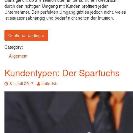
Ganz gleich, ob am Telefon oder im persönlichen Gespräch,
durch den richtigen Umgang mit Kunden profitiert jeder
Unternehmer. Den perfekten Umgang gibt es jedoch nicht, vieles
ist situationsabhängig und bedarf nicht selten der Intuition.
on Grundlagen im Umgang mit Kunden
Continue reading
»
Category:
Allgemein
Kundentypen: Der Sparfuchs
Date:
Author:
31. Juli 2017
suitertvb