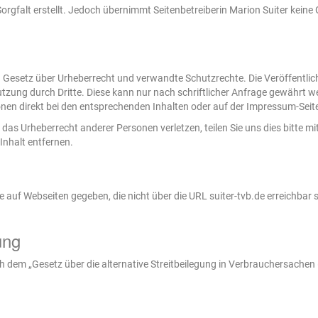
orgfalt erstellt. Jedoch übernimmt Seitenbetreiberin Marion Suiter keine G
n Gesetz über Urheberrecht und verwandte Schutzrechte. Die Veröffentlic
utzung durch Dritte. Diese kann nur nach schriftlicher Anfrage gewährt w
nen direkt bei den entsprechenden Inhalten oder auf der Impressum-Seite 
ie das Urheberrecht anderer Personen verletzen, teilen Sie uns dies bitte 
Inhalt entfernen.
te auf Webseiten gegeben, die nicht über die URL suiter-tvb.de erreichbar
ung
dem „Gesetz über die alternative Streitbeilegung in Verbrauchersachen (V