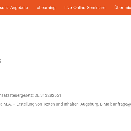
äsenz-Angebote
eLearning
Live-Online-Seminiare
Über mi
g
msatzsteuergesetz: DE 313282651
a M.A. – Erstellung von Texten und Inhalten, Augsburg, E-Mail: anfrage