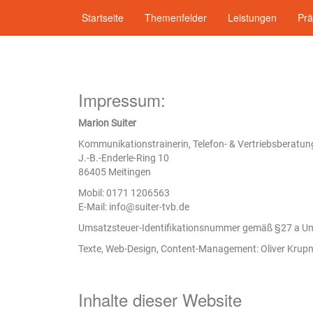
Startseite
Themenfelder
Leistungen
Pr
Skip
to
main
Impressum:
content
Marion Suiter
Kommunikationstrainerin, Telefon- & Vertriebsberatun
J.-B.-Enderle-Ring 10
86405 Meitingen
Mobil: 0171 1206563
E-Mail: info@suiter-tvb.de
Umsatzsteuer-Identifikationsnummer gemäß §27 a U
Texte, Web-Design, Content-Management: Oliver Krupn
Inhalte dieser Website